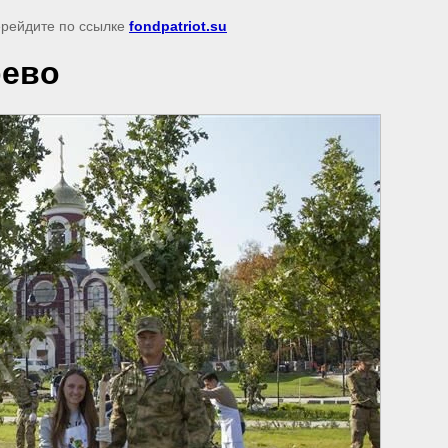
перейдите по ссылке
fondpatriot.su
рево